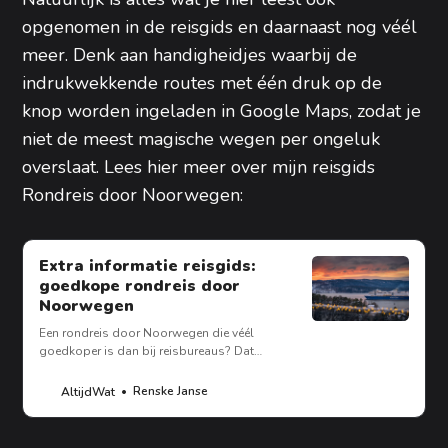
opgenomen in de reisgids en daarnaast nog véél
meer. Denk aan handigheidjes waarbij de
indrukwekkende routes met één druk op de
knop worden ingeladen in Google Maps, zodat je
niet de meest magische wegen per ongeluk
overslaat. Lees hier meer over mijn reisgids
Rondreis door Noorwegen:
Extra informatie reisgids:
goedkope rondreis door
Noorwegen
Een rondreis door Noorwegen die véél
goedkoper is dan bij reisbureaus? Dat
kan! Met veel zorg heb ik deze rondreis
uitgestippeld met klikbare routes langs de
Renske Janse
AltijdWat
mooiste wegen naar fijne campings. In dit
artikel een voorproefje van de reis, de route
en een klein kijkje in de gids. Lees snel