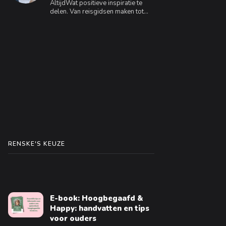
AltijdWat positieve inspiratie te
delen. Van reisgidsen maken tot
interieuradvies geven, ik geniet
ervan om te creëren en anderen te
inspireren.
RENSKE'S KEUZE
E-book: Hoogbegaafd &
Happy: handvatten en tips
voor ouders