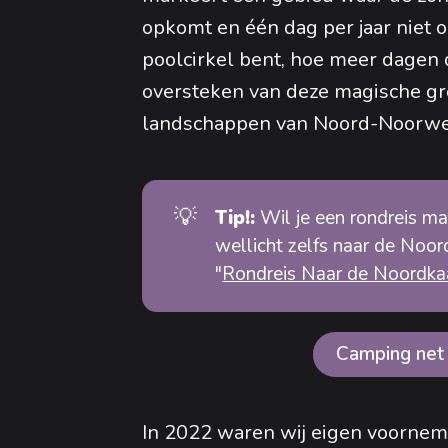
opkomt en één dag per jaar niet 
poolcirkel bent, hoe meer dagen d
oversteken van deze magische gr
landschappen van Noord-Noorw
💡
Tip!: 
Wil je een rondreis 
wellicht zelfs naar de Noord
"
Rondreis Naar de Noordka
Camping net 
In 2022 waren wij eigen voornem