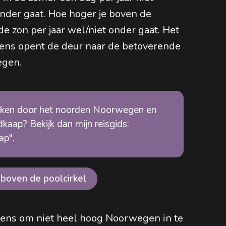
onder gaat. Hoe hoger je boven de
e zon per jaar wel/niet onder gaat. Het
ens opent de deur naar de betoverende
egen.
maken door het noorden Noorwegen en
kaap? Bekijk dan mijn reisgids:
ap
".
boven de poolcirkel
ens om niet heel hoog Noorwegen in te