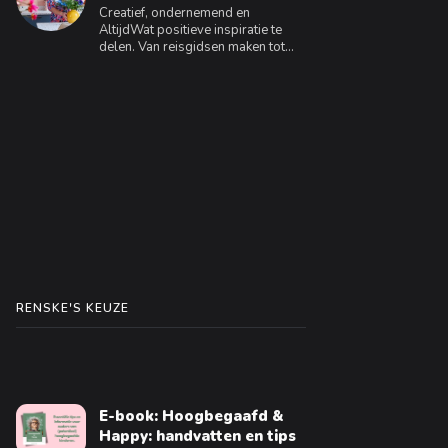
Creatief, ondernemend en
AltijdWat positieve inspiratie te
delen. Van reisgidsen maken tot
interieuradvies geven, ik geniet
ervan om te creëren en anderen te
inspireren.
RENSKE'S KEUZE
E-book: Hoogbegaafd &
Happy: handvatten en tips