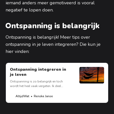
iemand anders meer gemotiveerd is vooral
negatief te lopen doen.
Ontspanning is belangrijk
Ontspanning is belangrijk! Meer tips over
ontspanning in je leven integreren? Die kun je
hier vinden:
Ontspanning integreren in
je leven
Ontspanning is zo belangrijk en toch
wordt het heel vaak vergeten. Ik deel
inspiratie en tips om ontspanning te
integreren in je leven.
Renske Janse
AltijdWat