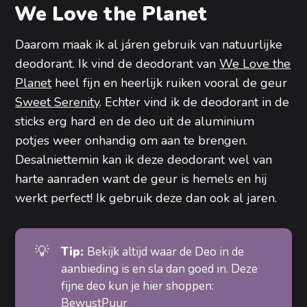
We Love the Planet
Daarom maak ik al járen gebruik van natuurlijke
deodorant. Ik vind de deodorant van
We Love the
Planet
heel fijn en heerlijk ruiken vooral de geur
Sweet Serenity
. Echter vind ik de deodorant in de
sticks erg hard en de deo uit de aluminium
potjes weer onhandig om aan te brengen.
Desalniettemin kan ik deze deodorant wel van
harte aanraden want de geur is hemels en hij
werkt perfect! Ik gebruik deze dan ook al jaren.
💡
Tip: 
Bekijk altijd waar de Deo in de
aanbieding is en sla dan goed in. Deze
fijne deo kun je hier shoppen:
BewustPuur