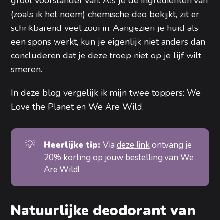
groot voorstander van. Als je de ingrediënten van
(zoals ik het noem) chemische deo bekijkt, zit er
schrikbarend veel zooi in. Aangezien je huid als
een spons werkt, kun je eigenlijk niet anders dan
concluderen dat je deze troep niet op je lijf wilt
smeren.
In deze blog vergelijk ik mijn twee toppers: We
Love the Planet en We Are Wild.
💡
Heerlijke tip: 
Via
deze link
ontvang je
20% korting op jouw bestelling van We
Are Wild!
Natuurlijke deodorant van