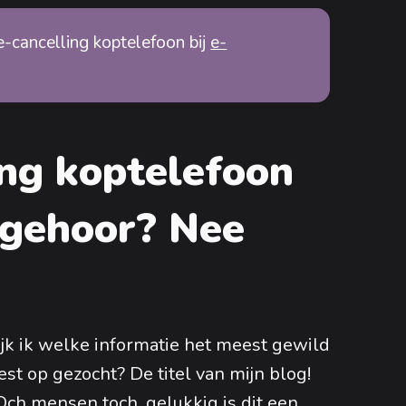
e-cancelling koptelefoon bij
e-
ing koptelefoon
e gehoor? Nee
ijk ik welke informatie het meest gewild
st op gezocht? De titel van mijn blog!
Och mensen toch, gelukkig is dit een