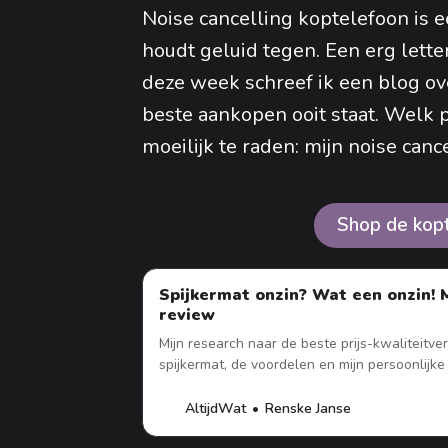
Noise cancelling koptelefoon is e
houdt geluid tegen. Een erg lette
deze week schreef ik een blog ove
beste aankopen ooit staat. Welk p
moeilijk te raden: mijn noise canc
Shop de kopt
Spijkermat onzin? Wat een onzin! M
review
Mijn research naar de beste prijs-kwaliteitv
spijkermat, de voordelen en mijn persoonlijke
spijkermat van Flowee.
AltijdWat
Renske Janse