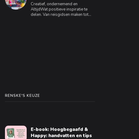
Creatief, ondernemend en
AltijdWat positieve inspiratie te
delen. Van reisgidsen maken tot
interieuradvies geven, ik geniet
ervan om te creëren en anderen te
inspireren.
RENSKE'S KEUZE
E-book: Hoogbegaafd &
Happy: handvatten en tips