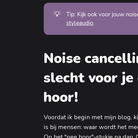
💡
Tip: Kijk ook voor jouw nois
styleaudio
.
Noise cancell
slecht voor j
hoor!
Voordat ik begin met mijn blog, k
is bij mensen: waar wordt het mee
Op het "nee hoor"-stukje na dan. 