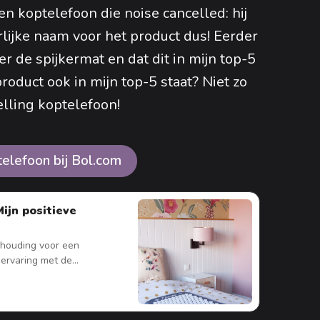
en koptelefoon die noise cancelled: hij
rlijke naam voor het product dus! Eerder
r de spijkermat en dat dit in mijn top-5
roduct ook in mijn top-5 staat? Niet zo
elling koptelefoon!
elefoon bij Bol.com
ijn positieve
erhouding voor een
 ervaring met de